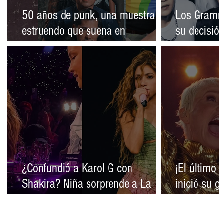
50 años de punk, una muestra del
Los Gram
estruendo que suena en
su decisió
Latinoamérica
los premi
¿Confundió a Karol G con
¡El último
Shakira? Niña sorprende a La
inició su
Bichota al pedirle Dai Dai en
emotivo y
pleno concierto
espectácu