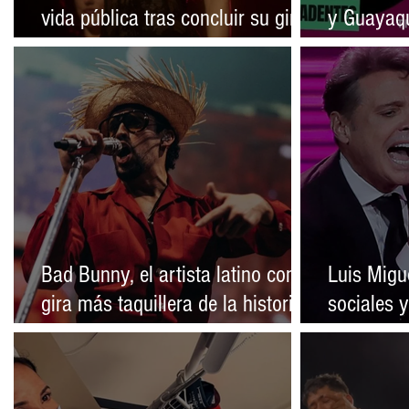
vida pública tras concluir su gira
y Guayaqu
Eternal Sunshine
Decadente
Vampiros 
Bad Bunny, el artista latino con la
Luis Migu
gira más taquillera de la historia
sociales 
sin presentarse en Estados
sobre una
Unidos
salud