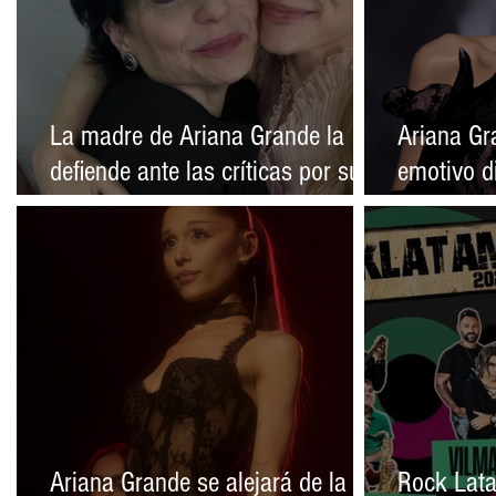
La madre de Ariana Grande la
Ariana Gr
defiende ante las críticas por su
emotivo d
aspecto físico
de su reti
Ariana Grande se alejará de la
Rock Lata