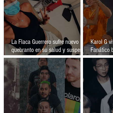
La Flaca Guerrero sufre nuevo
Karol G v
quebranto en su salud y suspende
Fanático b
viaje a Nueva York por un cuadro
interrump
respiratorio
Toronto