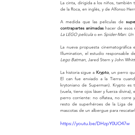
La cinta, dirigida a los niños, también
de la Roca, en inglés, y de Alfonso Her
A medida que las películas de 
supe
contrapartes animadas 
hacer de esos m
La LEGO película
 o en 
Spider-Man: Un 
La nueva propuesta cinematográfica 
Illumination, el estudio responsable d
Lego Batman
, Jared Stern y John Whit
La historia sigue a 
Krypto
, un perro qu
El can fue enviado a la Tierra cuan
krytoniano de Superman). Krypto es 
(vuela, tiene ojos láser y fuerza divin
perro corriente: no olfatea, no corre
resto de superhéroes de la Liga de 
mascotas de un albergue para rescatarl
https://youtu.be/DHzpY0UO47w