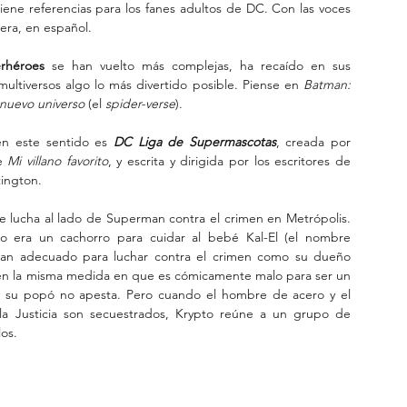
 tiene referencias para los fanes adultos de DC. Con las voces 
rera, en español.
rhéroes 
se han vuelto más complejas, ha recaído en sus 
ultiversos algo lo más divertido posible. Piense en 
Batman: 
nuevo universo
 (el 
spider-verse
).
en este sentido es 
DC Liga de Supermascotas
, creada por 
e 
Mi villano favorito
, y escrita y dirigida por los escritores de 
tington.
e lucha al lado de Superman contra el crimen en Metrópolis. 
do era un cachorro para cuidar al bebé Kal-El (el nombre 
tan adecuado para luchar contra el crimen como su dueño 
a), en la misma medida en que es cómicamente malo para ser un 
 y su popó no apesta. Pero cuando el hombre de acero y el 
la Justicia son secuestrados, Krypto reúne a un grupo de 
os.