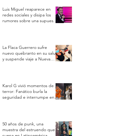
Luis Miguel reaparece en
redes sociales y disipa los
rumores sobre una supuesta
crisis de salud
La Flaca Guerrero sufre
nuevo quebranto en su salud
y suspende viaje a Nueva
York por un cuadro
respiratorio
Karol G vivió momentos de
terror: Fanático burla la
seguridad e interrumpe en
su concierto en Toronto
50 años de punk, una
muestra del estruendo que
suena en Latinoamérica