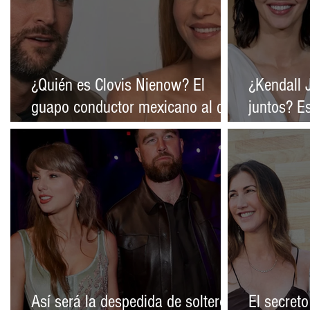
¿Quién es Clovis Nienow? El
¿Kendall 
guapo conductor mexicano al que
juntos? Es
vinculan sentimentalmente con
presunto
Shakira
Así será la despedida de soltero
El secret