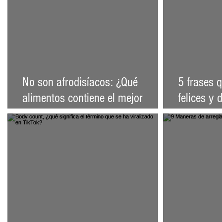
No son afrodisíacos: ¿Qué
5 frases q
alimentos contiene el mejor
felices y 
nutriente para mejorar tu salud
ciencia: a
sexual?