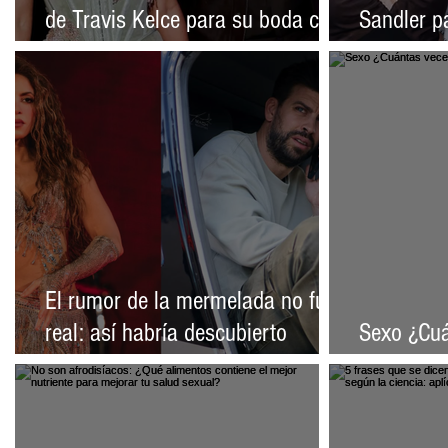
de Travis Kelce para su boda con
Sandler p
Taylor Swift
matrimoni
El rumor de la mermelada no fue
real: así habría descubierto
Sexo ¿Cuá
Shakira la infidelidad de Piqué
la seman