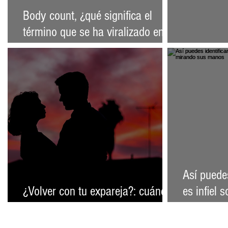
Body count, ¿qué significa el
término que se ha viralizado en
TikTok?
9 Maneras
Así puedes
¿Volver con tu expareja?: cuándo
es infiel
tiene sentido y cuándo no
manos