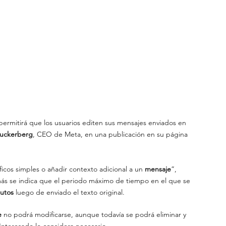
permitirá que los usuarios editen sus mensajes enviados en 
uckerberg
, CEO de Meta, en una publicación en su página 
icos simples o añadir contexto adicional a un 
mensaje
”, 
s se indica que el periodo máximo de tiempo en el que se 
utos
 luego de enviado el texto original.
 
no podrá modificarse, aunque todavía se podrá eliminar y 
interesado lo considera necesario.