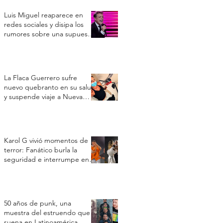
Luis Miguel reaparece en
redes sociales y disipa los
rumores sobre una supuesta
crisis de salud
La Flaca Guerrero sufre
nuevo quebranto en su salud
y suspende viaje a Nueva
York por un cuadro
respiratorio
Karol G vivió momentos de
terror: Fanático burla la
seguridad e interrumpe en
su concierto en Toronto
50 años de punk, una
muestra del estruendo que
suena en Latinoamérica