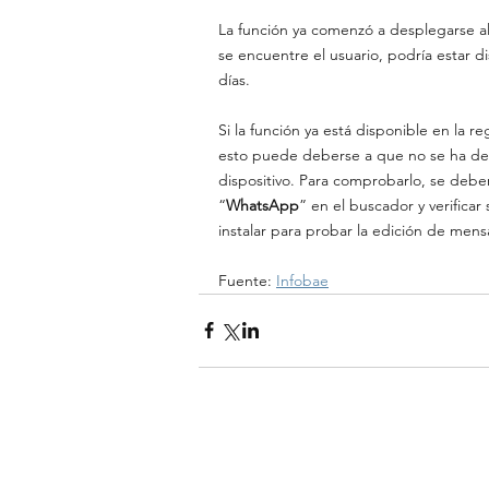
La función ya comenzó a desplegarse a
se encuentre el usuario, podría estar d
días.
Si la función ya está disponible en la r
esto puede deberse a que no se ha desc
dispositivo. Para comprobarlo, se deber
“
WhatsApp
” en el buscador y verificar
instalar para probar la edición de mens
Fuente: 
Infobae