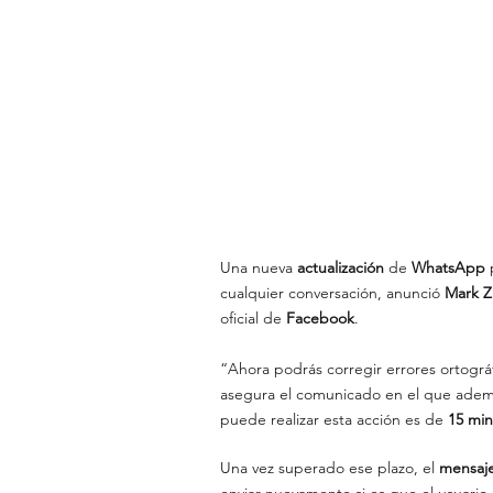
Una nueva 
actualización 
de 
WhatsApp 
cualquier conversación, anunció 
Mark Z
oficial de 
Facebook
.
“Ahora podrás corregir errores ortográf
asegura el comunicado en el que ademá
puede realizar esta acción es de 
15 min
Una vez superado ese plazo, el 
mensaje
enviar nuevamente si es que el usuario 