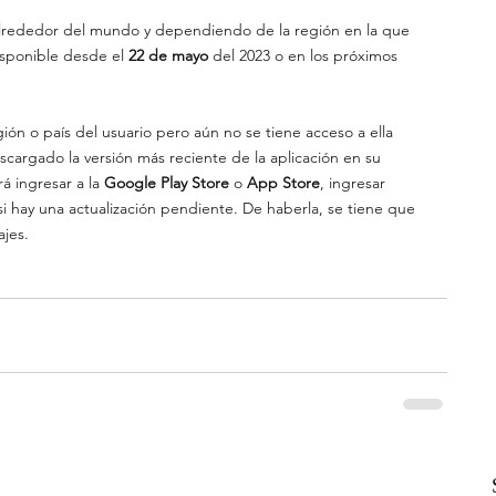
lrededor del mundo y dependiendo de la región en la que 
isponible desde el
 22 de mayo
 del 2023 o en los próximos 
egión o país del usuario pero aún no se tiene acceso a ella 
argado la versión más reciente de la aplicación en su 
á ingresar a la 
Google Play Store 
o 
App Store
, ingresar 
 si hay una actualización pendiente. De haberla, se tiene que 
ajes.