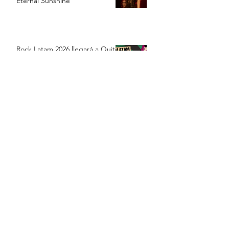
Eternal Sunshine
Rock Latam 2026 llegará a Quito
y Guayaquil con Auténticos
Decadentes, Vilma Palma e
Vampiros y Los Prisioneros
Bad Bunny, el artista latino con
la gira más taquillera de la
historia sin presentarse en
Estados Unidos
Luis Miguel reaparece en redes
sociales y disipa los rumores
sobre una supuesta crisis de
salud