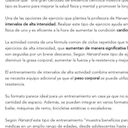
Gazette 
que “una gran cantidad de evidencia científica muestra que
tipo es bueno para mejorar la salud física y mental y promover la lo
Una de las opciones de ejercicio que plantea la profesora de Harvar
intervalos de alta intensidad.
 Realizar este tipo de ejercicio ayuda a
física de uno y es eficiente a la hora de aumentar la condición 
cardio
La actividad consta de una fórmula común de ciclos repetidos que t
ejercicios de alta intensidad, que 
aumentan de manera significativa l
son seguidas por un breve descanso. Según 
Harvard 
este tipo de e
disminuir la grasa corporal, aumentar la fuerza y la resistencia y mejo
El entrenamiento de intervalos de alta actividad combina entrenami
se necesita equipo adicional ya que el 
peso corporal 
se puede utiliz
resistencia.
Su formato parece ideal para un entrenamiento en casa ya que no s
cantidad de espacio. Además, se pueden integrar en varios formatos
bailar, máquinas de remo, bicicletas estáticas o escaladoras.
Según 
Harvard 
este tipo de entrenamiento “muestra beneficios par
médicas en un amplio rango de edades, desde adolescentes hasta 