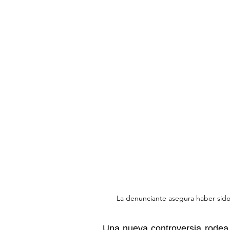
La denunciante asegura haber sido 
Una nueva controversia rodea a