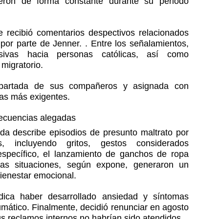
eron de forma constante durante su periodo 
recibió comentarios despectivos relacionados 
 por parte de Jenner. . Entre los señalamientos, 
sivas hacia personas católicas, así como 
migratorio.
partada de sus compañeros y asignada con 
das más exigentes.
secuencias alegadas
da describe episodios de presunto maltrato por 
, incluyendo gritos, gestos considerados 
específico, el lanzamiento de ganchos de ropa 
as situaciones, según expone, generaron un 
bienestar emocional.
ica haber desarrollado ansiedad y síntomas 
mático. Finalmente, decidió renunciar en agosto 
 reclamos internos no habrían sido atendidos.