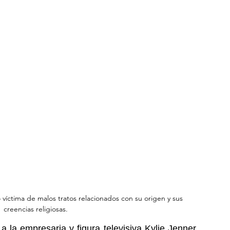
víctima de malos tratos relacionados con su origen y sus 
creencias religiosas.
 la empresaria y figura televisiva 
Kylie Jenner
, 