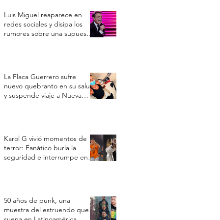
Luis Miguel reaparece en
redes sociales y disipa los
rumores sobre una supuesta
crisis de salud
La Flaca Guerrero sufre
nuevo quebranto en su salud
y suspende viaje a Nueva
York por un cuadro
respiratorio
Karol G vivió momentos de
terror: Fanático burla la
seguridad e interrumpe en
su concierto en Toronto
50 años de punk, una
muestra del estruendo que
suena en Latinoamérica