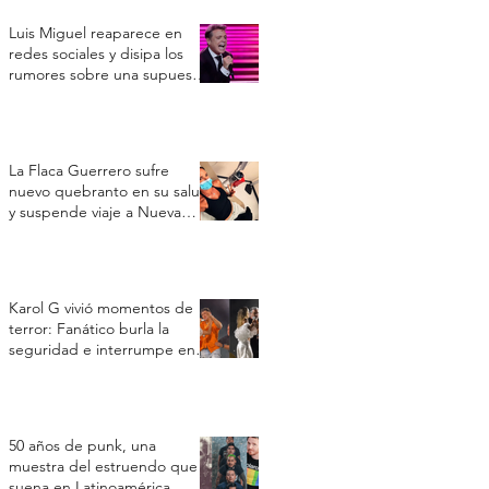
Luis Miguel reaparece en
redes sociales y disipa los
rumores sobre una supuesta
crisis de salud
La Flaca Guerrero sufre
nuevo quebranto en su salud
y suspende viaje a Nueva
York por un cuadro
respiratorio
Karol G vivió momentos de
terror: Fanático burla la
seguridad e interrumpe en
su concierto en Toronto
50 años de punk, una
muestra del estruendo que
suena en Latinoamérica