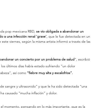
anda pop mexicana RBD, 
se vio obligada a abandonar un 
o a una infección renal 'grave'
, que le fue detectada en un 
 este viernes, según la misma artista informó a través de las 
abandonar un concierto por un problema de salud
”, escribió 
 los últimos días había estado sufriendo “un dolor 
 cabeza”, así como 
“fiebre muy alta y escalofríos”.
de sangre y ultrasonido” y que le ha sido detectada “una 
e ha causado “mucha inflación” y dolor.
r el momento, pensando en lo más importante, que es la 