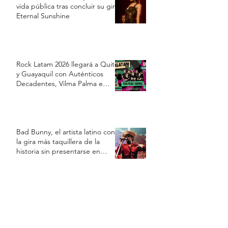
vida pública tras concluir su gira
Eternal Sunshine
Rock Latam 2026 llegará a Quito
y Guayaquil con Auténticos
Decadentes, Vilma Palma e
Vampiros y Los Prisioneros
Bad Bunny, el artista latino con
la gira más taquillera de la
historia sin presentarse en
Estados Unidos
Luis Miguel reaparece en redes
sociales y disipa los rumores
sobre una supuesta crisis de