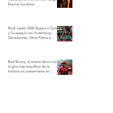
Eternal Sunshine
Rock Latam 2026 llegará a Quito
y Guayaquil con Auténticos
Decadentes, Vilma Palma e
Vampiros y Los Prisioneros
Bad Bunny, el artista latino con
la gira más taquillera de la
historia sin presentarse en
Estados Unidos
Luis Miguel reaparece en redes
sociales y disipa los rumores
sobre una supuesta crisis de
salud