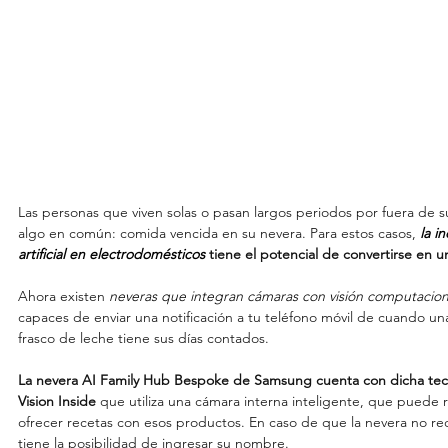
Las personas que viven solas o pasan largos periodos por fuera de s
algo en común: comida vencida en su nevera. Para estos casos, 
la i
artificial en electrodomésticos 
tiene el potencial de convertirse en un
Ahora existen 
neveras que integran cámaras con visión computacional 
capaces de enviar una notificación a tu teléfono móvil de cuando un
frasco de leche tiene sus días contados.
La nevera AI Family Hub Bespoke de Samsung cuenta con dicha te
Vision Inside 
que utiliza una cámara interna inteligente, que puede 
ofrecer recetas con esos productos. En caso de que la nevera no rec
tiene la posibilidad de ingresar su nombre.