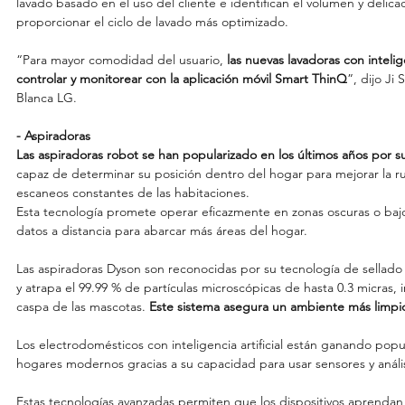
lavado basado en el uso del cliente e identifican el volumen y delic
proporcionar el ciclo de lavado más optimizado.
“Para mayor comodidad del usuario, 
las nuevas lavadoras con intelig
controlar y monitorear con la aplicación móvil Smart ThinQ
”, dijo Ji
Blanca LG.
- Aspiradoras
Las aspiradoras robot se han popularizado en los últimos años por s
capaz de determinar su posición dentro del hogar para mejorar la r
escaneos constantes de las habitaciones.
Esta tecnología promete operar eficazmente en zonas oscuras o baj
datos a distancia para abarcar más áreas del hogar.
Las aspiradoras Dyson son reconocidas por su tecnología de sellado
y atrapa el 99.99 % de partículas microscópicas de hasta 0.3 micras,
caspa de las mascotas. 
Este sistema asegura un ambiente más limpio
Los electrodomésticos con inteligencia artificial están ganando pop
hogares modernos gracias a su capacidad para usar sensores y anális
Estas tecnologías avanzadas permiten que los dispositivos aprendan 