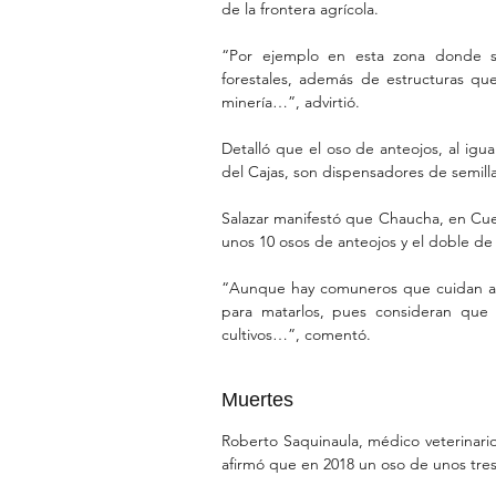
de la frontera agrícola.
“Por ejemplo en esta zona donde se
forestales, además de estructuras qu
minería…”, advirtió.
Detalló que el oso de anteojos, al igu
del Cajas, son dispensadores de semill
Salazar manifestó que Chaucha, en Cue
unos 10 osos de anteojos y el doble de t
“Aunque hay comuneros que cuidan a l
para matarlos, pues consideran que
cultivos…”, comentó.
Muertes
Roberto Saquinaula, médico veterinario
afirmó que en 2018 un oso de unos tre