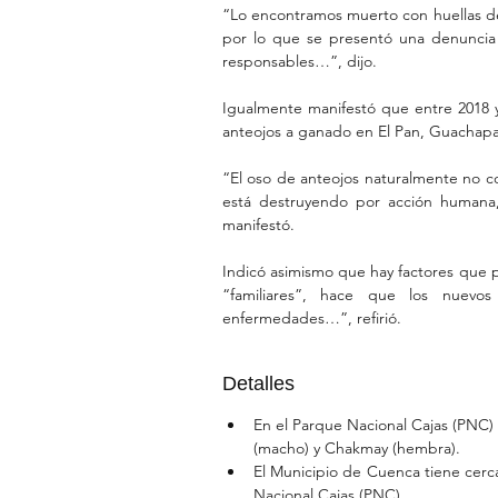
“Lo encontramos muerto con huellas de
por lo que se presentó una denuncia a
responsables…”, dijo.
Igualmente manifestó que entre 2018 
anteojos a ganado en El Pan, Guachapal
“El oso de anteojos naturalmente no c
está destruyendo por acción humana,
manifestó.
Indicó asimismo que hay factores que p
“familiares”, hace que los nuevos
enfermedades…”, refirió.
Detalles
En el Parque Nacional Cajas (PNC) 
(macho) y Chakmay (hembra).
El Municipio de Cuenca tiene cerc
Nacional Cajas (PNC).