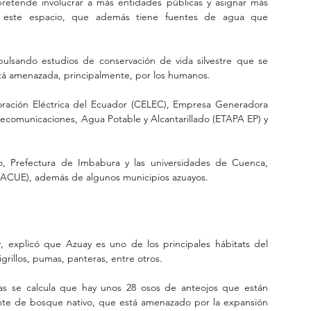
pretende involucrar a más entidades públicas y asignar más 
r este espacio, que además tiene fuentes de agua que 
pulsando estudios de conservación de vida silvestre que se 
stá amenazada, principalmente, por los humanos.
poración Eléctrica del Ecuador (CELEC), Empresa Generadora 
lecomunicaciones, Agua Potable y Alcantarillado (ETAPA EP) y 
 Prefectura de Imbabura y las universidades de Cuenca, 
CACUE), además de algunos municipios azuayos.
or, explicó que Azuay es uno de los principales hábitats del 
grillos, pumas, panteras, entre otros.
as se calcula que hay unos 28 osos de anteojos que están 
nte de bosque nativo, que está amenazado por la expansión 