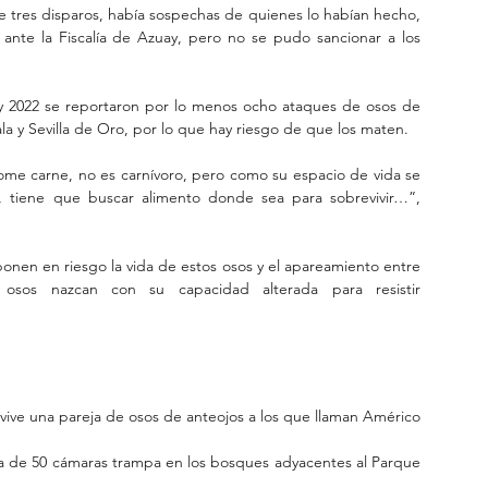
 tres disparos, había sospechas de quienes lo habían hecho, 
nte la Fiscalía de Azuay, pero no se pudo sancionar a los 
y 2022 se reportaron por lo menos ocho ataques de osos de 
a y Sevilla de Oro, por lo que hay riesgo de que los maten.
ome carne, no es carnívoro, pero como su espacio de vida se 
 tiene que buscar alimento donde sea para sobrevivir…”, 
onen en riesgo la vida de estos osos y el apareamiento entre 
 osos nazcan con su capacidad alterada para resistir 
vive una pareja de osos de anteojos a los que llaman Américo 
a de 50 cámaras trampa en los bosques adyacentes al Parque 