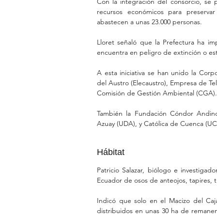
Con la integración del consorcio, se 
recursos económicos para preserva
abastecen a unas 23.000 personas.
Lloret señaló que la Prefectura ha im
encuentra en peligro de extinción o e
A esta iniciativa se han unido la Cor
del Austro (Elecaustro), Empresa de Te
Comisión de Gestión Ambiental (CGA).
También la Fundación Cóndor Andino,
Azuay (UDA), y Católica de Cuenca (U
Hábitat
Patricio Salazar, biólogo e investigad
Ecuador de osos de anteojos, tapires, ti
Indicó que solo en el Macizo del Caj
distribuidos en unas 30 ha de remane