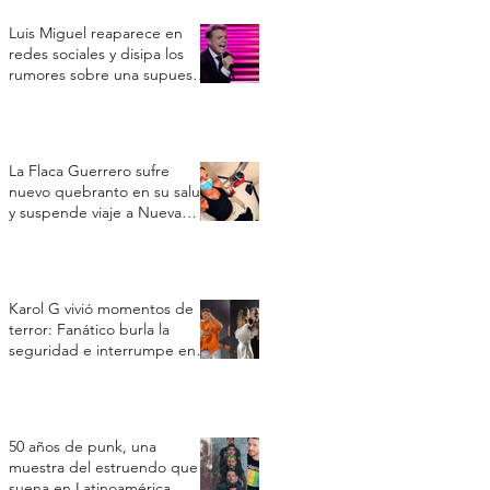
Luis Miguel reaparece en
redes sociales y disipa los
rumores sobre una supuesta
crisis de salud
La Flaca Guerrero sufre
nuevo quebranto en su salud
y suspende viaje a Nueva
York por un cuadro
respiratorio
Karol G vivió momentos de
terror: Fanático burla la
seguridad e interrumpe en
su concierto en Toronto
50 años de punk, una
muestra del estruendo que
suena en Latinoamérica