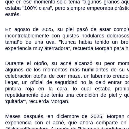
que en ese momento solo tenía "algunos granos aquí y
estaba "100% clara", pero siempre empeoraba drást
estrés.
En agosto de 2025, su piel pasó de estar complet
incontrolablemente con quistes nodulares dolorosos
tamaño de una uva. "Nunca había tenido un brot
experiencia muy aterradora", recuerda Morgan para n
Durante el otoño, su acné alcanzó su peor momen
algunos de los momentos más humillantes de su vi
celebración otoñal de corn maze, un laberinto creado
llegar, un oficial de seguridad no la dejó entrar 
pintura roja en la cara, lo cual estaba prohib
repetidamente que tenía una condición de piel y q
'quitarla'", recuerda Morgan.
Meses después, en diciembre de 2025, Morgan de
experiencia con el acné, que ahora comparte en
@skinselflovestory
. A través de "historias divertidas y