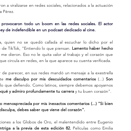
n a viralizarse en redes sociales, relacionados a la actuación 
a Pérez.
provocaron todo un boom en las redes sociales. El actor 
ney de indefendible en un podcast dedicado al cine.
a, quien no se quedó callada al escuchar lo dicho por el 
de TikTok, "Entiendo lo que piensan. 
Lamento haber hecho 
me dieron. Eso no le quita valor al trabajo y el corazón que 
 que circula en redes, en la que aparece su cuenta verificada.
 de parecer, en sus redes mandó un mensaje a la exestrella 
te 
me disculpo por mis descuidados comentarios
 (...) 
Son 
lo que defiendo. Como latinos, siempre debemos apoyarnos 
qué y admiro profundamente tu carrera
 y tu buen corazón".
o menospreciada por mis inexactos comentarios (...) "Si bien 
disculpa, debes saber que viene del corazón".
ciones a los Globos de Oro, el malentendido entre Eugenio 
ntriga a la previa de esta edición 82.
 Películas como Emilia 