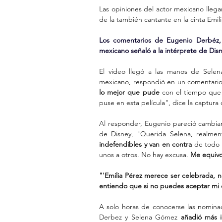
Las opiniones del actor mexicano llegaro
de la también cantante en la cinta Emili
Los comentarios de Eugenio Derbéz, 
mexicano señaló a la intérprete de Dis
El video llegó a las manos de Selen
mexicano, respondió en un comentario 
lo mejor que pude
 con el tiempo que 
puse en esta película", dice la captura
Al responder, Eugenio pareció cambiar
de Disney, "Querida Selena, realmen
indefendibles y van en contra 
de todo 
unos a otros. No hay excusa. 
Me equivo
"'Emilia Pérez merece ser celebrada, n
entiendo que si no puedes aceptar mi 
A solo horas de conocerse las nomina
Derbez y Selena Gómez 
añadió más i