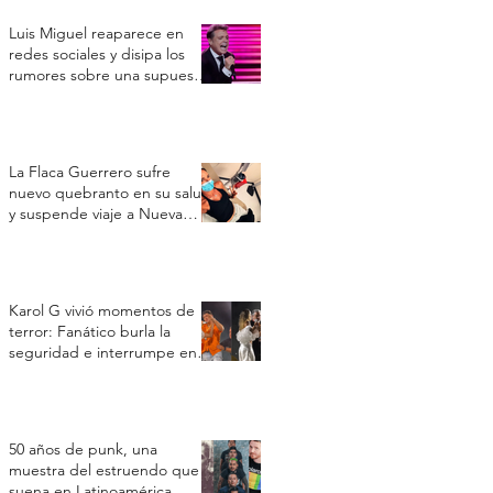
Luis Miguel reaparece en
redes sociales y disipa los
rumores sobre una supuesta
crisis de salud
La Flaca Guerrero sufre
nuevo quebranto en su salud
y suspende viaje a Nueva
York por un cuadro
respiratorio
Karol G vivió momentos de
terror: Fanático burla la
seguridad e interrumpe en
su concierto en Toronto
50 años de punk, una
muestra del estruendo que
suena en Latinoamérica