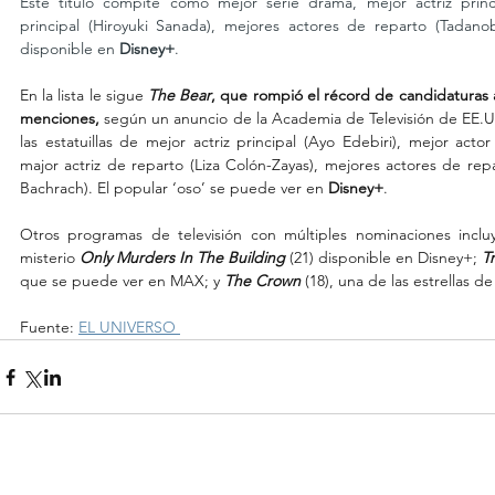
Este título compite como mejor serie drama, mejor actriz princi
principal (Hiroyuki Sanada), mejores actores de reparto (Tadanob
disponible en 
Disney+
.
En la lista le sigue 
The Bear
, que rompió el récord de candidaturas 
menciones, 
según un anuncio de la Academia de Televisión de EE.UU
las estatuillas de mejor actriz principal (Ayo Edebiri), mejor actor
major actriz de reparto (Liza Colón-Zayas), mejores actores de re
Bachrach). El popular ‘oso’ se puede ver en 
Disney+
.
Otros programas de televisión con múltiples nominaciones inclu
misterio 
Only Murders In The Building
 (21) disponible en Disney+; 
T
que se puede ver en MAX; y 
The Crown
 (18), una de las estrellas de
Fuente: 
EL UNIVERSO 