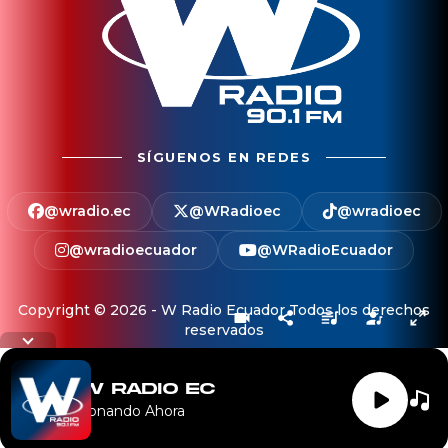
SÍGUENOS EN REDES
@wradio.ec
@WRadioec
@wradioec
@wradioecuador
@WRadioEcuador
Copyright © 2026 - W Radio Ecuador Todos los derechos
reservados
Letra de la cancion
W RADIO EC
Sonando Ahora