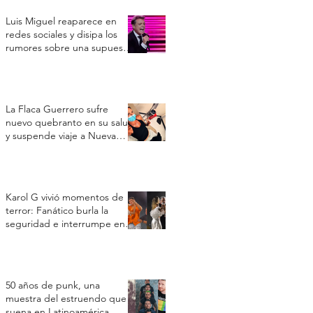
Luis Miguel reaparece en
redes sociales y disipa los
rumores sobre una supuesta
crisis de salud
La Flaca Guerrero sufre
nuevo quebranto en su salud
y suspende viaje a Nueva
York por un cuadro
respiratorio
Karol G vivió momentos de
terror: Fanático burla la
seguridad e interrumpe en
su concierto en Toronto
50 años de punk, una
muestra del estruendo que
suena en Latinoamérica